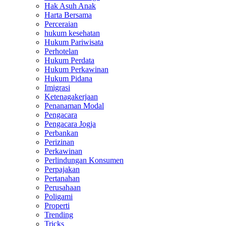
Hak Asuh Anak
Harta Bersama
Perceraian
hukum kesehatan
Hukum Pariwisata
Perhotelan
Hukum Perdata
Hukum Perkawinan
Hukum Pidana
Imigrasi
Ketenagakerjaan
Penanaman Modal
Pengacara
Pengacara Jogja
Perbankan
Perizinan
Perkawinan
Perlindungan Konsumen
Perpajakan
Pertanahan
Perusahaan
Poligami
Properti
Trending
Tricks