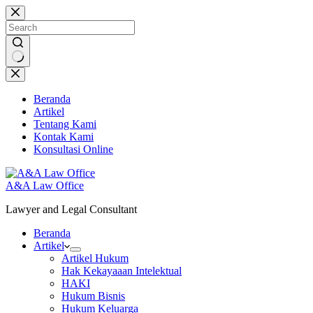
Skip
to
content
No
results
Beranda
Artikel
Tentang Kami
Kontak Kami
Konsultasi Online
A&A Law Office
Lawyer and Legal Consultant
Beranda
Artikel
Artikel Hukum
Hak Kekayaaan Intelektual
HAKI
Hukum Bisnis
Hukum Keluarga