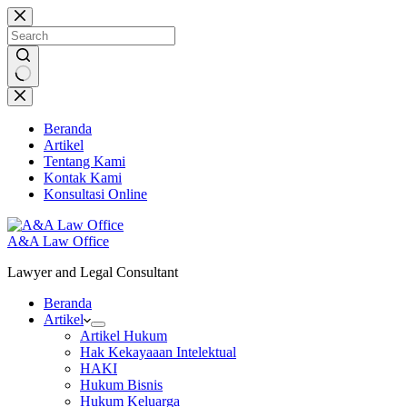
Skip
to
content
No
results
Beranda
Artikel
Tentang Kami
Kontak Kami
Konsultasi Online
A&A Law Office
Lawyer and Legal Consultant
Beranda
Artikel
Artikel Hukum
Hak Kekayaaan Intelektual
HAKI
Hukum Bisnis
Hukum Keluarga