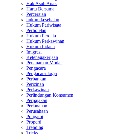
Hak Asuh Anak
Harta Bersama
Perceraian
hukum kesehatan
Hukum Pariwisata
Perhotelan
Hukum Perdata
Hukum Perkawinan
Hukum Pidana
Imigrasi
Ketenagakerjaan
Penanaman Modal
Pengacara
Pengacara Jogja
Perbankan
Perizinan
Perkawinan
Perlindungan Konsumen
Perpajakan
Pertanahan
Perusahaan
Poligami
Properti
Trending
Tricks