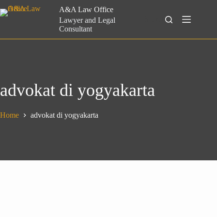
Skip
A&A Law Office
to
Search
Lawyer and Legal
content
Consultant
advokat di yogyakarta
Home
advokat di yogyakarta