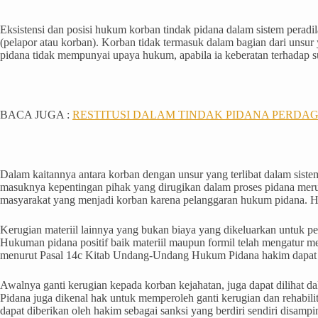
Eksistensi dan posisi hukum korban tindak pidana dalam sistem peradi
(pelapor atau korban). Korban tidak termasuk dalam bagian dari unsur y
pidana tidak mempunyai upaya hukum, apabila ia keberatan terhadap su
BACA JUGA :
RESTITUSI DALAM TINDAK PIDANA PERD
Dalam kaitannya antara korban dengan unsur yang terlibat dalam siste
masuknya kepentingan pihak yang dirugikan dalam proses pidana mer
masyarakat yang menjadi korban karena pelanggaran hukum pidana. Ha
Kerugian materiil lainnya yang bukan biaya yang dikeluarkan untuk pemu
Hukuman pidana positif baik materiil maupun formil telah mengatur me
menurut Pasal 14c Kitab Undang-Undang Hukum Pidana hakim dapat me
Awalnya ganti kerugian kepada korban kejahatan, juga dapat dilih
Pidana juga dikenal hak untuk memperoleh ganti kerugian dan rehabil
dapat diberikan oleh hakim sebagai sanksi yang berdiri sendiri disamp