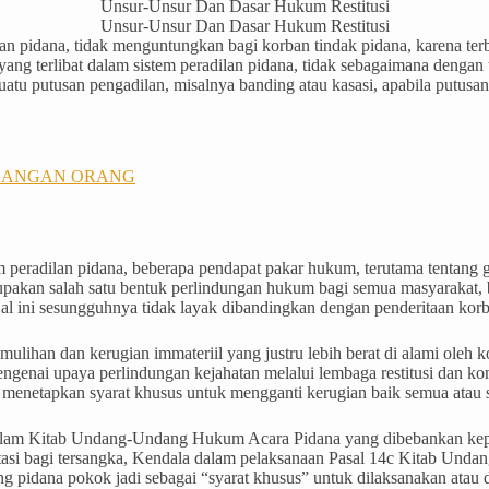
Unsur-Unsur Dan Dasar Hukum Restitusi
lan pidana, tidak menguntungkan bagi korban tindak pidana, karena te
ang terlibat dalam sistem peradilan pidana, tidak sebagaimana dengan t
atu putusan pengadilan, misalnya banding atau kasasi, apabila putusan
AGANGAN ORANG
m peradilan pidana, beberapa pendapat pakar hukum, terutama tentang g
upakan salah satu bentuk perlindungan hukum bagi semua masyarakat,
l ini sesungguhnya tidak layak dibandingkan dengan penderitaan korb
lihan dan kerugian immateriil yang justru lebih berat di alami oleh ko
ngenai upaya perlindungan kejahatan melalui lembaga restitusi dan ko
netapkan syarat khusus untuk mengganti kerugian baik semua atau se
at dalam Kitab Undang-Undang Hukum Acara Pidana yang dibebankan 
itasi bagi tersangka, Kendala dalam pelaksanaan Pasal 14c Kitab Und
ing pidana pokok jadi sebagai “syarat khusus” untuk dilaksanakan atau