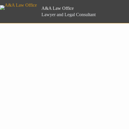
Skip
to
A&A Law Office
content
Lawyer and Legal Consultant