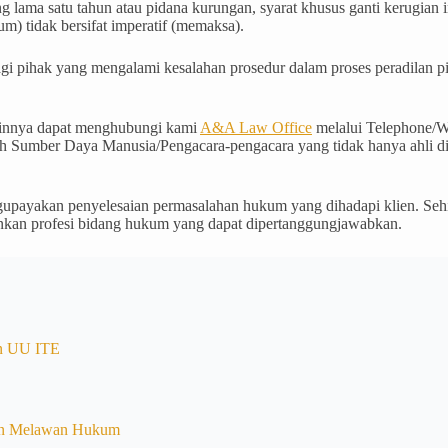
ling lama satu tahun atau pidana kurungan, syarat khusus ganti keru
um) tidak bersifat imperatif (memaksa).
bagi pihak yang mengalami kesalahan prosedur dalam proses peradilan p
lainnya dapat menghubungi kami
A&A Law Office
melalui Telephone/W
h Sumber Daya Manusia/Pengacara-pengacara yang tidak hanya ahli dib
payakan penyelesaian permasalahan hukum yang dihadapi klien. Sehin
lankan profesi bidang hukum yang dapat dipertanggungjawabkan.
n UU ITE
an Melawan Hukum