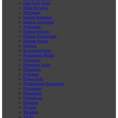
Hak Asuh Anak
Harta Bersama
Perceraian
hukum kesehatan
Hukum Pariwisata
Perhotelan
Hukum Perdata
Hukum Perkawinan
Hukum Pidana
Imigrasi
Ketenagakerjaan
Penanaman Modal
Pengacara
Pengacara Jogja
Perbankan
Perizinan
Perkawinan
Perlindungan Konsumen
Perpajakan
Pertanahan
Perusahaan
Poligami
Properti
Trending
Tricks