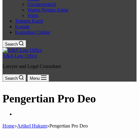
Uncategorized
Warga Negara Asing
Waris
Tentang Kami
Kontak
Konsultasi Online
Search
A&A Law Office
Lawyer and Legal Consultant
Search
Menu
Pengertian Pro Deo
Home
Artikel Hukum
Pengertian Pro Deo