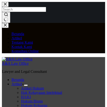
Skip
to
content
No
results
Beranda
Artikel
Tentang Kami
Kontak Kami
Konsultasi Online
A&A Law Office
Lawyer and Legal Consultant
Beranda
Artikel
Artikel Hukum
Hak Kekayaaan Intelektual
HAKI
Hukum Bisnis
Hukum Keluarga