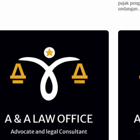
pajak peng
undangan