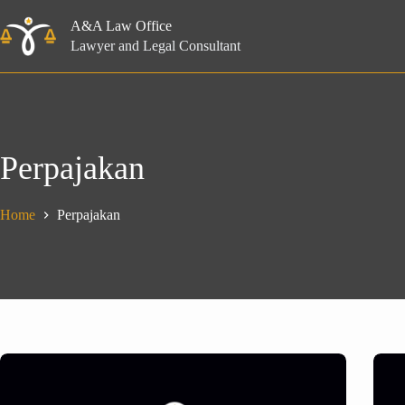
Skip
to
A&A Law Office
content
Lawyer and Legal Consultant
Perpajakan
Home
Perpajakan