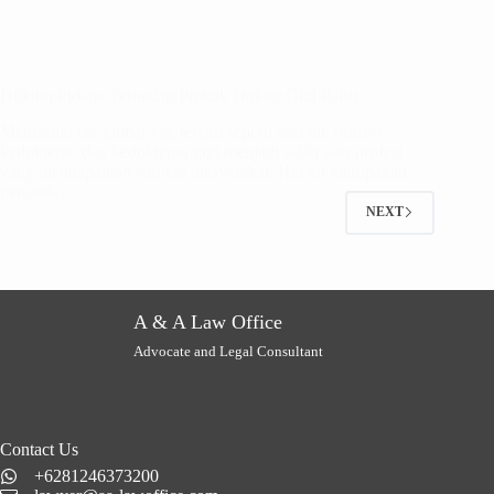
Hukum Pidana Terhadap Praktik Dokter Gigi Palsu
Memasuki era global yag terjadi seperti saat ini, profesi
kedokteran dan kedokteran gigi menjadi salah satu profesi
yang mendapatkan sorotan masyarakat. Hal ini merupakan
pertanda…
NEXT
A & A Law Office
Advocate and Legal Consultant
Contact Us
+6281246373200