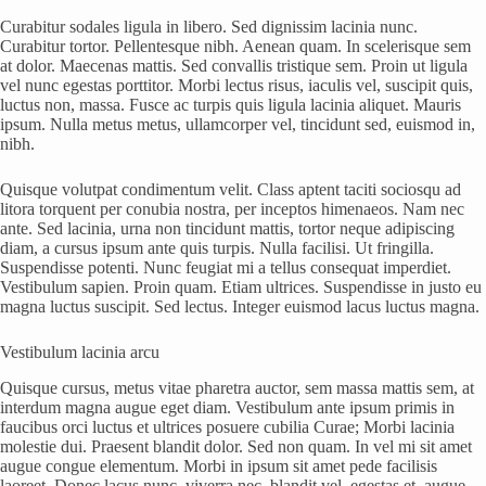
Curabitur sodales ligula in libero. Sed dignissim lacinia nunc.
Curabitur tortor. Pellentesque nibh. Aenean quam. In scelerisque sem
at dolor. Maecenas mattis. Sed convallis tristique sem. Proin ut ligula
vel nunc egestas porttitor. Morbi lectus risus, iaculis vel, suscipit quis,
luctus non, massa. Fusce ac turpis quis ligula lacinia aliquet. Mauris
ipsum. Nulla metus metus, ullamcorper vel, tincidunt sed, euismod in,
nibh.
Quisque volutpat condimentum velit. Class aptent taciti sociosqu ad
litora torquent per conubia nostra, per inceptos himenaeos. Nam nec
ante. Sed lacinia, urna non tincidunt mattis, tortor neque adipiscing
diam, a cursus ipsum ante quis turpis. Nulla facilisi. Ut fringilla.
Suspendisse potenti. Nunc feugiat mi a tellus consequat imperdiet.
Vestibulum sapien. Proin quam. Etiam ultrices. Suspendisse in justo eu
magna luctus suscipit. Sed lectus. Integer euismod lacus luctus magna.
Vestibulum lacinia arcu
Quisque cursus, metus vitae pharetra auctor, sem massa mattis sem, at
interdum magna augue eget diam. Vestibulum ante ipsum primis in
faucibus orci luctus et ultrices posuere cubilia Curae; Morbi lacinia
molestie dui. Praesent blandit dolor. Sed non quam. In vel mi sit amet
augue congue elementum. Morbi in ipsum sit amet pede facilisis
laoreet. Donec lacus nunc, viverra nec, blandit vel, egestas et, augue.