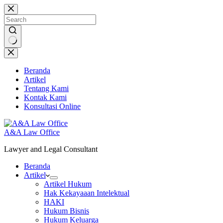
Skip
to
content
No
results
Beranda
Artikel
Tentang Kami
Kontak Kami
Konsultasi Online
A&A Law Office
Lawyer and Legal Consultant
Beranda
Artikel
Artikel Hukum
Hak Kekayaaan Intelektual
HAKI
Hukum Bisnis
Hukum Keluarga