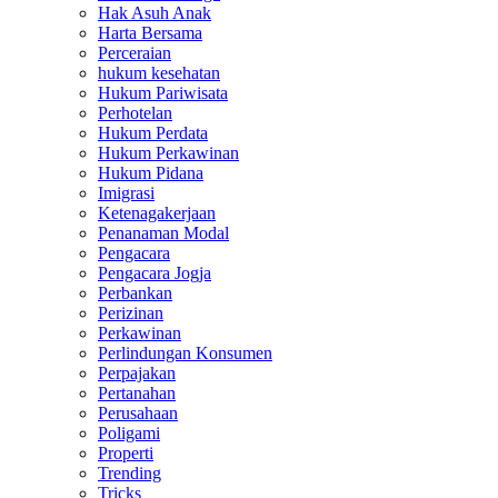
Hak Asuh Anak
Harta Bersama
Perceraian
hukum kesehatan
Hukum Pariwisata
Perhotelan
Hukum Perdata
Hukum Perkawinan
Hukum Pidana
Imigrasi
Ketenagakerjaan
Penanaman Modal
Pengacara
Pengacara Jogja
Perbankan
Perizinan
Perkawinan
Perlindungan Konsumen
Perpajakan
Pertanahan
Perusahaan
Poligami
Properti
Trending
Tricks