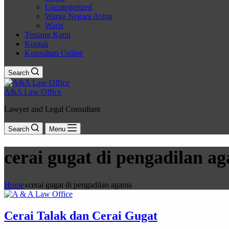
Uncategorized
Warga Negara Asing
Waris
Tentang Kami
Kontak
Konsultasi Online
Search
A&A Law Office
Lawyer and Legal Consultant
Search
Menu
cerai gugat di pengadilan a
Home
cerai gugat di pengadilan agama
Cerai Talak dan Cerai Gugat