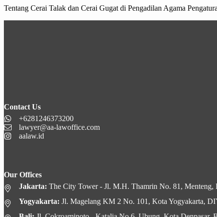
Tentang Cerai Talak dan Cerai Gugat di Pengadilan Agama Pengatu
Contact Us
+6281246373200
lawyer@aa-lawoffice.com
aalaw.id
Our Offices
Jakarta:
The City Tower - Jl. M.H. Thamrin No. 81, Menteng, K
Yogyakarta:
Jl. Magelang KM 2 No. 101, Kota Yogyakarta, D
Bali:
Jl. Cokroaminoto - Katalia No.6, Ubung, Kota Denpasar, B