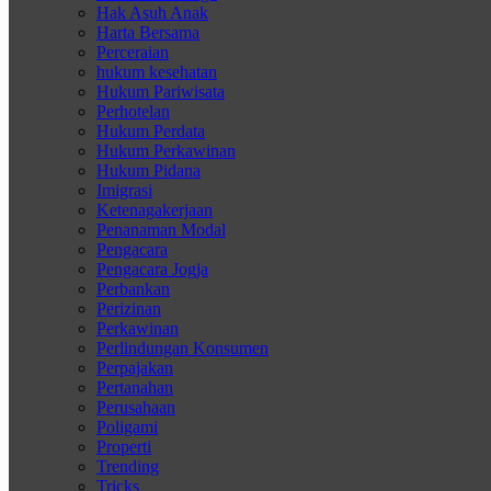
Hak Asuh Anak
Harta Bersama
Perceraian
hukum kesehatan
Hukum Pariwisata
Perhotelan
Hukum Perdata
Hukum Perkawinan
Hukum Pidana
Imigrasi
Ketenagakerjaan
Penanaman Modal
Pengacara
Pengacara Jogja
Perbankan
Perizinan
Perkawinan
Perlindungan Konsumen
Perpajakan
Pertanahan
Perusahaan
Poligami
Properti
Trending
Tricks