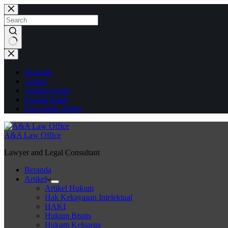
Skip
to
content
No
results
Beranda
Artikel
Tentang Kami
Kontak Kami
Konsultasi Online
A&A Law Office
Lawyer and Legal Consultant
Beranda
Artikel
Artikel Hukum
Hak Kekayaaan Intelektual
HAKI
Hukum Bisnis
Hukum Keluarga