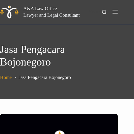
Skip
to
A&A Law Office
Search
content
Lawyer and Legal Consultant
Jasa Pengacara
Bojonegoro
Home
Jasa Pengacara Bojonegoro