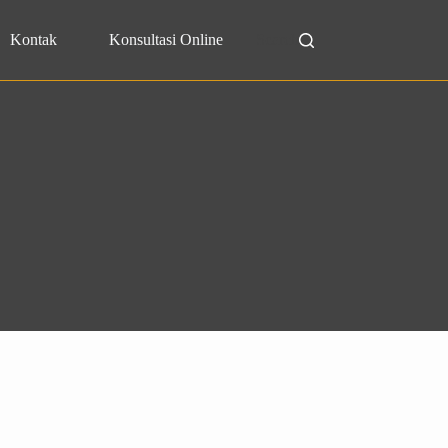
Kontak
Konsultasi Online
Search