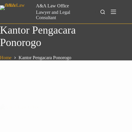
Skip
A&A Law Office
to
Search
Lawyer and Legal
content
Consultant
Kantor Pengacara
Ponorogo
Home
Kantor Pengacara Ponorogo