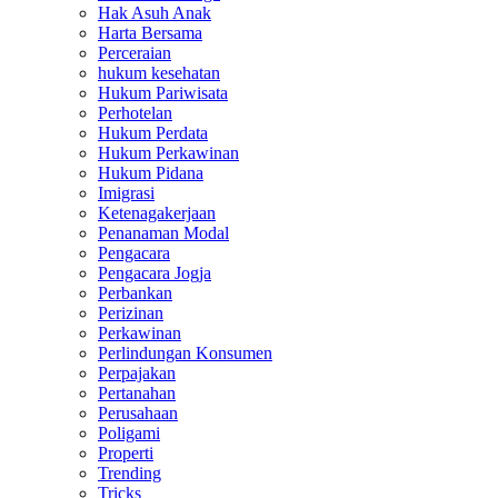
Hak Asuh Anak
Harta Bersama
Perceraian
hukum kesehatan
Hukum Pariwisata
Perhotelan
Hukum Perdata
Hukum Perkawinan
Hukum Pidana
Imigrasi
Ketenagakerjaan
Penanaman Modal
Pengacara
Pengacara Jogja
Perbankan
Perizinan
Perkawinan
Perlindungan Konsumen
Perpajakan
Pertanahan
Perusahaan
Poligami
Properti
Trending
Tricks