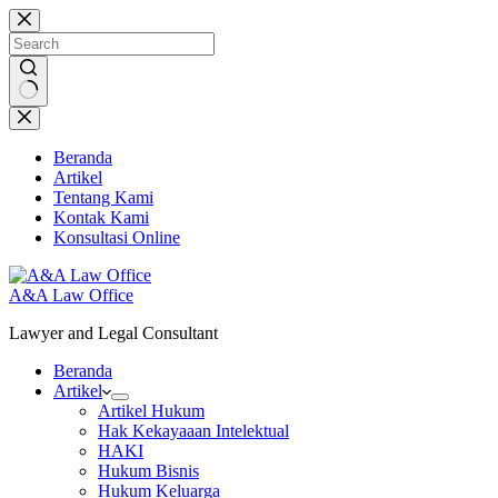
Skip
to
content
No
results
Beranda
Artikel
Tentang Kami
Kontak Kami
Konsultasi Online
A&A Law Office
Lawyer and Legal Consultant
Beranda
Artikel
Artikel Hukum
Hak Kekayaaan Intelektual
HAKI
Hukum Bisnis
Hukum Keluarga