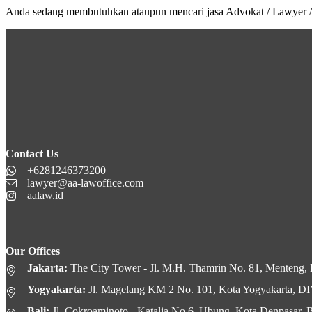
Anda sedang membutuhkan ataupun mencari jasa Advokat / Lawyer /
Contact Us
+6281246373200
lawyer@aa-lawoffice.com
aalaw.id
Our Offices
Jakarta:
The City Tower - Jl. M.H. Thamrin No. 81, Menteng, K
Yogyakarta:
Jl. Magelang KM 2 No. 101, Kota Yogyakarta, D
Bali:
Jl. Cokroaminoto - Katalia No.6, Ubung, Kota Denpasar, B