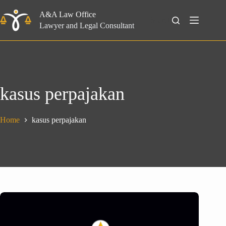
Skip
to
A&A Law Office
Search
content
Lawyer and Legal Consultant
kasus perpajakan
Home
kasus perpajakan