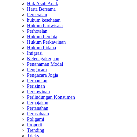
Hak Asuh Anak
Harta Bersama
Perceraian
hukum kesehatan
Hukum Pariwisata
Perhotelan
Hukum Perdata
Hukum Perkawinan
Hukum Pidana
Imigrasi
Ketenagakerjaan
Penanaman Modal
Pengacara
Pengacara Jogja
Perbankan
Perizinan
Perkawinan
Perlindungan Konsumen
Perpajakan
Pertanahan
Perusahaan
Poligami
Properti
Trending
Tricks