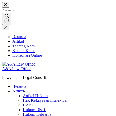
Skip
to
content
No
results
Beranda
Artikel
Tentang Kami
Kontak Kami
Konsultasi Online
A&A Law Office
Lawyer and Legal Consultant
Beranda
Artikel
Artikel Hukum
Hak Kekayaaan Intelektual
HAKI
Hukum Bisnis
Hukum Keluarga