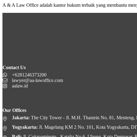
A & A Law Office adalah kantor hukum terbaik yang membantu men
Contact Us
+6281246373200
lawyer@aa-lawoffice.com
aalaw.id
Our Offices
Jakarta:
The City Tower - Jl. M.H. Thamrin No. 81, Menteng, K
Yogyakarta:
Jl. Magelang KM 2 No. 101, Kota Yogyakarta, D
Bali:
Jl. Cokroaminoto - Katalia No.6, Ubung, Kota Denpasar, B