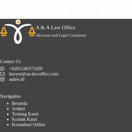
ADVOKAT / LAWYER / PENGACARA / KONSULTAN
HUKUM PROPERTI A & A Law Office sebagai Jasa
Pengacara / Lawyer / Advokat / Konsultan Hukum Properti
menyediakan…
A & A Law Office
Advocate and Legal Consultant
Contact Us
+6281246373200
lawyer@aa-lawoffice.com
aalaw.id
Navigation
Beranda
Artikel
Tentang Kami
Kontak Kami
Konsultasi Online