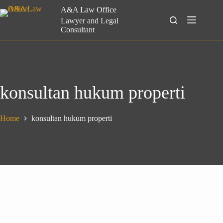
Skip
A&A Law Office
to
Search
Lawyer and Legal
content
Consultant
konsultan hukum properti
Home
konsultan hukum properti