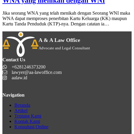
WNA yang menikah dengan WNI
Jika seorang WNA yang telah menikah dengan Seorang WNI maka
WNA dapat memproses penerbitan Kartu Keluarga (KK) maupun
Kartu Tanda Penduduk (KTP)-nya. Dengan catatan ia…
A & A Law Office
Advocate and Legal Consultant
Contact Us
+6281246373200
lawyer@aa-lawoffice.com
aalaw.id
Navigation
Beranda
Artikel
Tentang Kami
Kontak Kami
Konsultasi Online