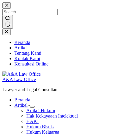
Skip
to
content
No
results
Beranda
Artikel
Tentang Kami
Kontak Kami
Konsultasi Online
A&A Law Office
Lawyer and Legal Consultant
Beranda
Artikel
Artikel Hukum
Hak Kekayaaan Intelektual
HAKI
Hukum Bisnis
Hukum Keluarga