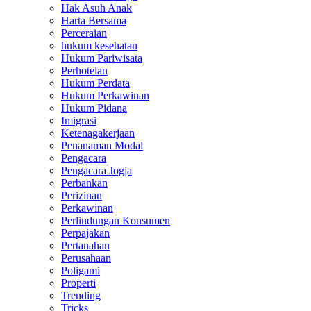
Hak Asuh Anak
Harta Bersama
Perceraian
hukum kesehatan
Hukum Pariwisata
Perhotelan
Hukum Perdata
Hukum Perkawinan
Hukum Pidana
Imigrasi
Ketenagakerjaan
Penanaman Modal
Pengacara
Pengacara Jogja
Perbankan
Perizinan
Perkawinan
Perlindungan Konsumen
Perpajakan
Pertanahan
Perusahaan
Poligami
Properti
Trending
Tricks