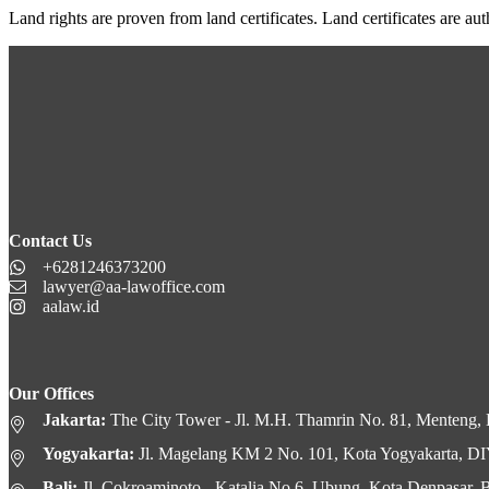
Land rights are proven from land certificates. Land certificates are 
Contact Us
+6281246373200
lawyer@aa-lawoffice.com
aalaw.id
Our Offices
Jakarta:
The City Tower - Jl. M.H. Thamrin No. 81, Menteng, K
Yogyakarta:
Jl. Magelang KM 2 No. 101, Kota Yogyakarta, D
Bali:
Jl. Cokroaminoto - Katalia No.6, Ubung, Kota Denpasar, B