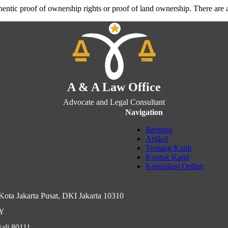
authentic proof of ownership rights or proof of land ownership. There ar
A & A Law Office
Advocate and Legal Consultant
Navigation
Beranda
Artikel
Tentang Kami
Kontak Kami
Konsultasi Online
ota Jakarta Pusat, DKI Jakarta 10310
IY
ali 80111