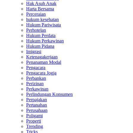
Hak Asuh Anak
Harta Bersama
Perceraian
hukum kesehatan
Hukum Pariwisata
Perhotelan
Hukum Perdata
Hukum Perkawinan
Hukum Pidana
Imigrasi
Ketenagakerjaan
Penanaman Modal
Pengacara
Pengacara Jogja
Perbankan
Perizinan
Perkawinan
Perlindungan Konsumen
Perpajakan
Pertanahan
Perusahaan
Poligami
Properti
Trending
Tricks