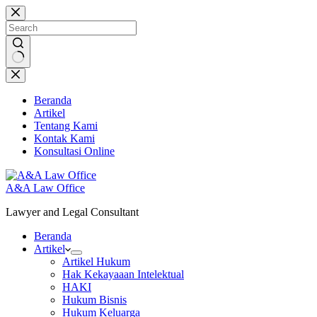
Skip
to
content
No
results
Beranda
Artikel
Tentang Kami
Kontak Kami
Konsultasi Online
A&A Law Office
Lawyer and Legal Consultant
Beranda
Artikel
Artikel Hukum
Hak Kekayaaan Intelektual
HAKI
Hukum Bisnis
Hukum Keluarga