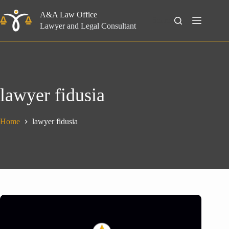
Skip
to
A&A Law Office
Search
content
Lawyer and Legal Consultant
lawyer fidusia
Home
lawyer fidusia