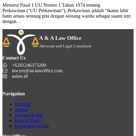
Menurut Pasal 1 UU Nomor 1 Tahun 1974 tentang
Perkawinan (“UU Perkawinan“), Perkawinan adalah “ikatan lahir
batin antara seorang pria dengan seorang wanita sebagai suami istri
dengan…
A & A Law Office
Advocate and Legal Consultant
Contact Us
+6281246373200
lawyer@aa-lawoffice.com
aalaw.id
Navigation
Beranda
Artikel
Tentang Kami
Kontak Kami
Konsultasi Online