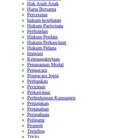
Hak Asuh Anak
Harta Bersama
Perceraian
hukum kesehatan
Hukum Pariwisata
Perhotelan
Hukum Perdata
Hukum Perkawinan
Hukum Pidana
Imigrasi
Ketenagakerjaan
Penanaman Modal
Pengacara
Pengacara Jogja
Perbankan
Perizinan
Perkawinan
Perlindungan Konsumen
Perpajakan
Pertanahan
Perusahaan
Poligami
Properti
Trending
Tricks