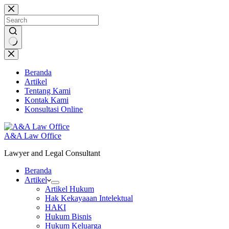
Skip
to
content
No
results
Beranda
Artikel
Tentang Kami
Kontak Kami
Konsultasi Online
A&A Law Office
Lawyer and Legal Consultant
Beranda
Artikel
Artikel Hukum
Hak Kekayaaan Intelektual
HAKI
Hukum Bisnis
Hukum Keluarga