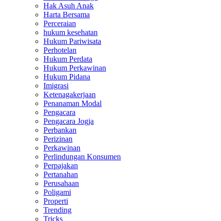
Hak Asuh Anak
Harta Bersama
Perceraian
hukum kesehatan
Hukum Pariwisata
Perhotelan
Hukum Perdata
Hukum Perkawinan
Hukum Pidana
Imigrasi
Ketenagakerjaan
Penanaman Modal
Pengacara
Pengacara Jogja
Perbankan
Perizinan
Perkawinan
Perlindungan Konsumen
Perpajakan
Pertanahan
Perusahaan
Poligami
Properti
Trending
Tricks