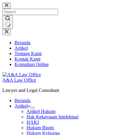
Skip
to
content
No
results
Beranda
Artikel
Tentang Kami
Kontak Kami
Konsultasi Online
A&A Law Office
Lawyer and Legal Consultant
Beranda
Artikel
Artikel Hukum
Hak Kekayaaan Intelektual
HAKI
Hukum Bisnis
Hukum Keluarga