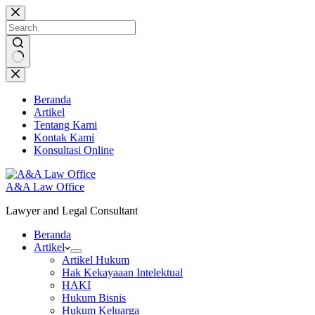
Skip
to
content
No
results
Beranda
Artikel
Tentang Kami
Kontak Kami
Konsultasi Online
A&A Law Office
Lawyer and Legal Consultant
Beranda
Artikel
Artikel Hukum
Hak Kekayaaan Intelektual
HAKI
Hukum Bisnis
Hukum Keluarga