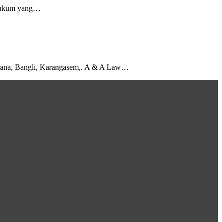
t hukum yang…
mbrana, Bangli, Karangasem,. A & A Law…