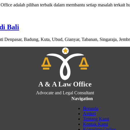
Office adalah pilihan terbaik dalam membantu setiap masalah terkai
di Bali
puti Denpasar, Badung, Kuta, Ubud, Gianyar, Tabanan, Singaraja, Je
A & A Law Office
Advocate and Legal Consultant
Navigation
Beranda
Artikel
Tentang Kami
Kontak Kami
Konsultasi Online