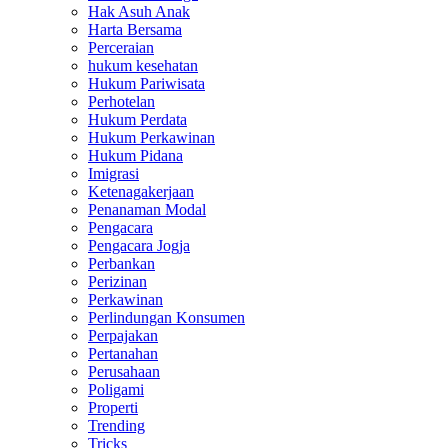
Hak Asuh Anak
Harta Bersama
Perceraian
hukum kesehatan
Hukum Pariwisata
Perhotelan
Hukum Perdata
Hukum Perkawinan
Hukum Pidana
Imigrasi
Ketenagakerjaan
Penanaman Modal
Pengacara
Pengacara Jogja
Perbankan
Perizinan
Perkawinan
Perlindungan Konsumen
Perpajakan
Pertanahan
Perusahaan
Poligami
Properti
Trending
Tricks