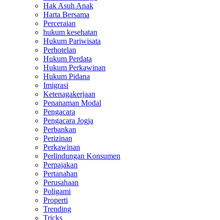
Hak Asuh Anak
Harta Bersama
Perceraian
hukum kesehatan
Hukum Pariwisata
Perhotelan
Hukum Perdata
Hukum Perkawinan
Hukum Pidana
Imigrasi
Ketenagakerjaan
Penanaman Modal
Pengacara
Pengacara Jogja
Perbankan
Perizinan
Perkawinan
Perlindungan Konsumen
Perpajakan
Pertanahan
Perusahaan
Poligami
Properti
Trending
Tricks