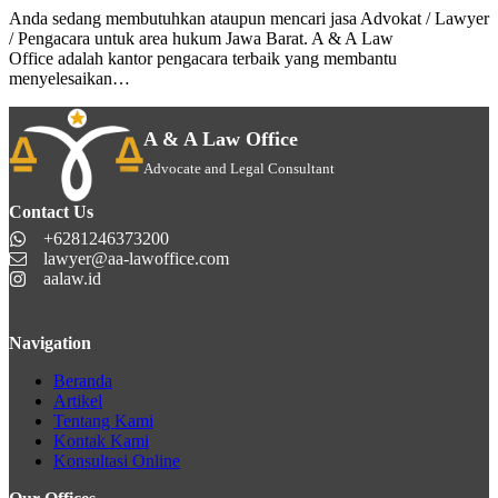
Anda sedang membutuhkan ataupun mencari jasa Advokat / Lawyer
/ Pengacara untuk area hukum Jawa Barat. A & A Law
Office adalah kantor pengacara terbaik yang membantu
menyelesaikan…
A & A Law Office
Advocate and Legal Consultant
Contact Us
+6281246373200
lawyer@aa-lawoffice.com
aalaw.id
Navigation
Beranda
Artikel
Tentang Kami
Kontak Kami
Konsultasi Online