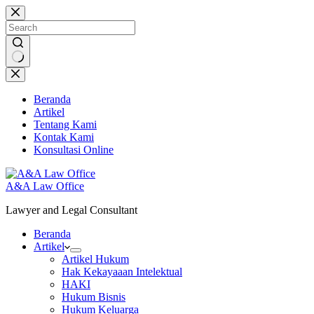
Skip
to
content
No
results
Beranda
Artikel
Tentang Kami
Kontak Kami
Konsultasi Online
A&A Law Office
Lawyer and Legal Consultant
Beranda
Artikel
Artikel Hukum
Hak Kekayaaan Intelektual
HAKI
Hukum Bisnis
Hukum Keluarga