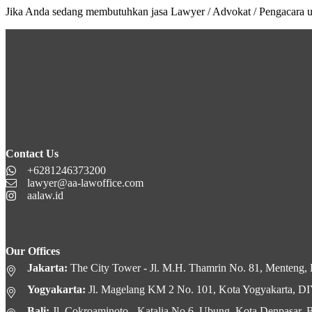
Jika Anda sedang membutuhkan jasa Lawyer / Advokat / Pengacara 
Contact Us
+6281246373200
lawyer@aa-lawoffice.com
aalaw.id
Our Offices
Jakarta:
The City Tower - Jl. M.H. Thamrin No. 81, Menteng, K
Yogyakarta:
Jl. Magelang KM 2 No. 101, Kota Yogyakarta, D
Bali:
Jl. Cokroaminoto - Katalia No.6, Ubung, Kota Denpasar, B