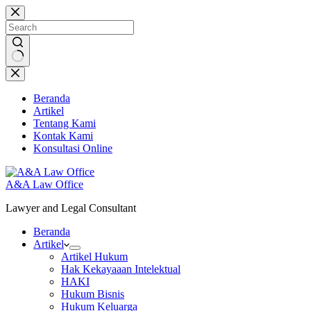
Skip
to
content
No
results
Beranda
Artikel
Tentang Kami
Kontak Kami
Konsultasi Online
A&A Law Office
Lawyer and Legal Consultant
Beranda
Artikel
Artikel Hukum
Hak Kekayaaan Intelektual
HAKI
Hukum Bisnis
Hukum Keluarga