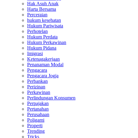
Hak Asuh Anak
Harta Bersama
Perceraian
hukum kesehatan
Hukum Pariwisata
Perhotelan
Hukum Perdata
Hukum Perkawinan
Hukum Pidana
Imigrasi
Ketenagakerjaan
Penanaman Modal
Pengacara
Pengacara Jogja
Perbankan
Perizinan
Perkawinan
Perlindungan Konsumen
Perpajakan
Pertanahan
Perusahaan
Poligami
Properti
Trending
Tricks