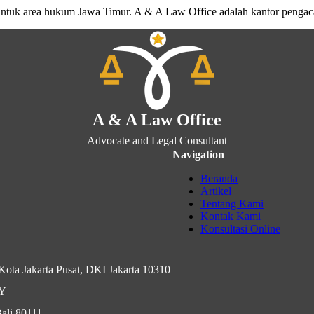
untuk area hukum Jawa Timur. A & A Law Office adalah kantor penga
A & A Law Office
Advocate and Legal Consultant
Navigation
Beranda
Artikel
Tentang Kami
Kontak Kami
Konsultasi Online
ota Jakarta Pusat, DKI Jakarta 10310
IY
ali 80111