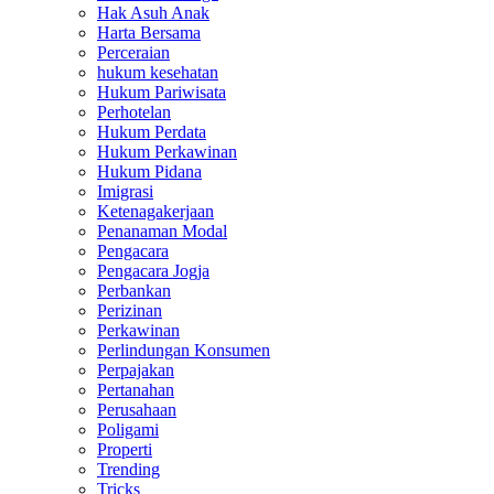
Hak Asuh Anak
Harta Bersama
Perceraian
hukum kesehatan
Hukum Pariwisata
Perhotelan
Hukum Perdata
Hukum Perkawinan
Hukum Pidana
Imigrasi
Ketenagakerjaan
Penanaman Modal
Pengacara
Pengacara Jogja
Perbankan
Perizinan
Perkawinan
Perlindungan Konsumen
Perpajakan
Pertanahan
Perusahaan
Poligami
Properti
Trending
Tricks