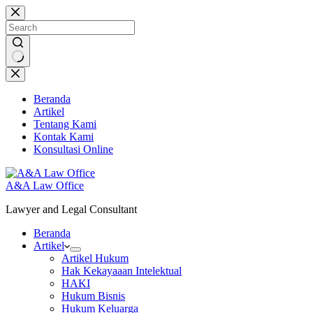
Skip
to
content
No
results
Beranda
Artikel
Tentang Kami
Kontak Kami
Konsultasi Online
A&A Law Office
Lawyer and Legal Consultant
Beranda
Artikel
Artikel Hukum
Hak Kekayaaan Intelektual
HAKI
Hukum Bisnis
Hukum Keluarga