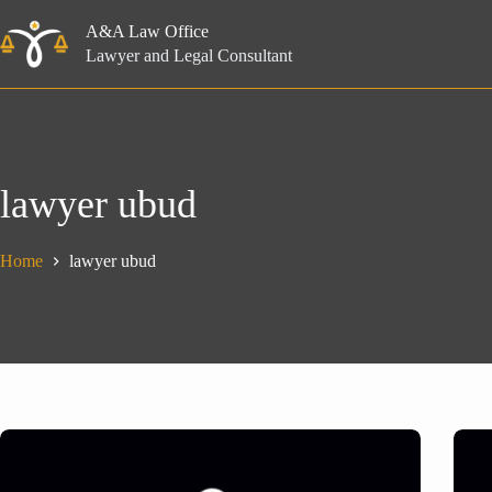
Skip
to
A&A Law Office
content
Lawyer and Legal Consultant
lawyer ubud
Home
lawyer ubud