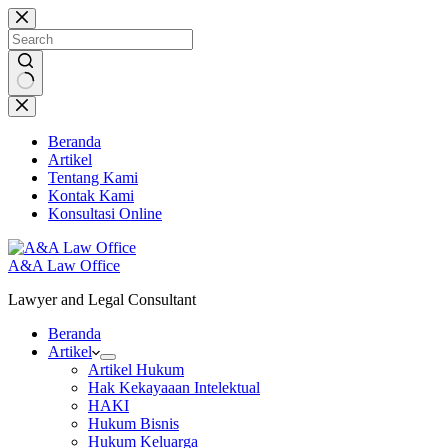
Skip
to
content
No
results
Beranda
Artikel
Tentang Kami
Kontak Kami
Konsultasi Online
A&A Law Office
Lawyer and Legal Consultant
Beranda
Artikel
Artikel Hukum
Hak Kekayaaan Intelektual
HAKI
Hukum Bisnis
Hukum Keluarga