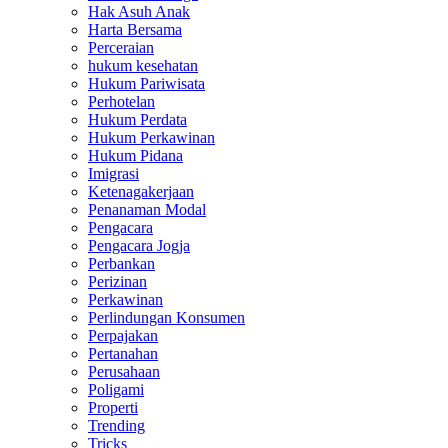
Hak Asuh Anak
Harta Bersama
Perceraian
hukum kesehatan
Hukum Pariwisata
Perhotelan
Hukum Perdata
Hukum Perkawinan
Hukum Pidana
Imigrasi
Ketenagakerjaan
Penanaman Modal
Pengacara
Pengacara Jogja
Perbankan
Perizinan
Perkawinan
Perlindungan Konsumen
Perpajakan
Pertanahan
Perusahaan
Poligami
Properti
Trending
Tricks