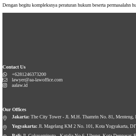
Dengan begitu kompleksnya peraturan hukum beserta permasalahn h
Contact Us
+6281246373200
lawyer@aa-lawoffice.com
aalaw.id
Our Offices
Jakarta:
The City Tower - Jl. M.H. Thamrin No. 81, Menteng, K
Yogyakarta:
Jl. Magelang KM 2 No. 101, Kota Yogyakarta, D
Bali:
Jl. Cokroaminoto - Katalia No.6, Ubung, Kota Denpasar, B