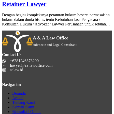
Retainer Lawyer
Dengan begitu kompleksnya peraturan hukum beserta permasalahn
hukum dalam dunia bisnis, tentu Kebutuhan Jasa Pengacara /
Konsultan Hukum / Advokat / Lawyer Perusahaan untuk sebuah…
A & A Law Office
Advocate and Legal Consultant
Contact Us
+6281246373200
lawyer@aa-lawoffice.com
aalaw.id
Navigation
Beranda
Artikel
Tentang Kami
Kontak Kami
Konsultasi Online