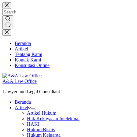
Skip
to
content
No
results
Beranda
Artikel
Tentang Kami
Kontak Kami
Konsultasi Online
A&A Law Office
Lawyer and Legal Consultant
Beranda
Artikel
Artikel Hukum
Hak Kekayaaan Intelektual
HAKI
Hukum Bisnis
Hukum Keluarga