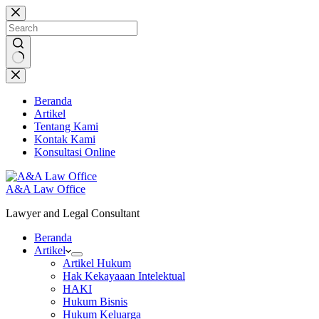
Skip
to
content
No
results
Beranda
Artikel
Tentang Kami
Kontak Kami
Konsultasi Online
A&A Law Office
Lawyer and Legal Consultant
Beranda
Artikel
Artikel Hukum
Hak Kekayaaan Intelektual
HAKI
Hukum Bisnis
Hukum Keluarga