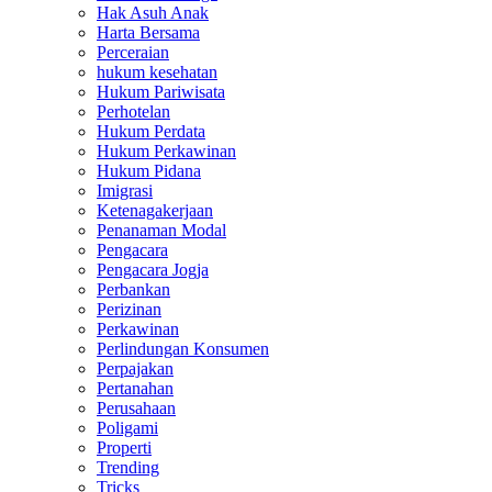
Hak Asuh Anak
Harta Bersama
Perceraian
hukum kesehatan
Hukum Pariwisata
Perhotelan
Hukum Perdata
Hukum Perkawinan
Hukum Pidana
Imigrasi
Ketenagakerjaan
Penanaman Modal
Pengacara
Pengacara Jogja
Perbankan
Perizinan
Perkawinan
Perlindungan Konsumen
Perpajakan
Pertanahan
Perusahaan
Poligami
Properti
Trending
Tricks