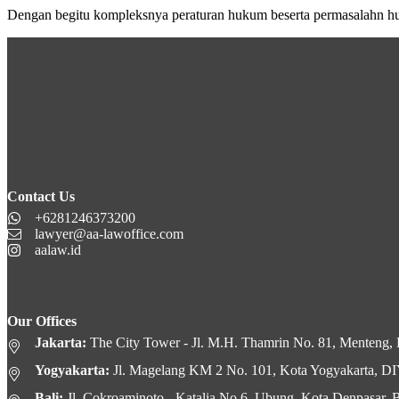
Dengan begitu kompleksnya peraturan hukum beserta permasalahn h
Contact Us
+6281246373200
lawyer@aa-lawoffice.com
aalaw.id
Our Offices
Jakarta:
The City Tower - Jl. M.H. Thamrin No. 81, Menteng, K
Yogyakarta:
Jl. Magelang KM 2 No. 101, Kota Yogyakarta, D
Bali:
Jl. Cokroaminoto - Katalia No.6, Ubung, Kota Denpasar, B