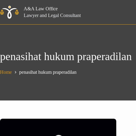
Skip
to
A&A Law Office
content
Lawyer and Legal Consultant
penasihat hukum praperadilan
Home
penasihat hukum praperadilan