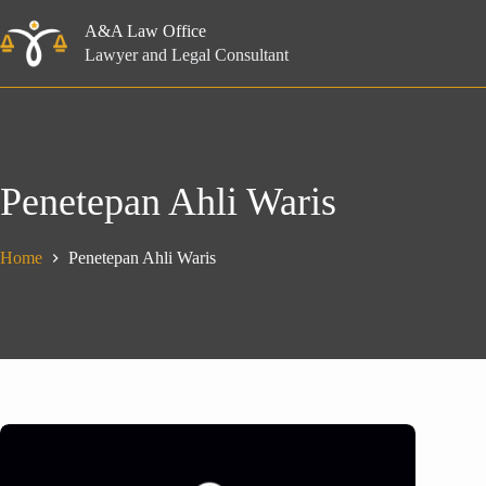
Skip
to
A&A Law Office
content
Lawyer and Legal Consultant
Penetepan Ahli Waris
Home
Penetepan Ahli Waris