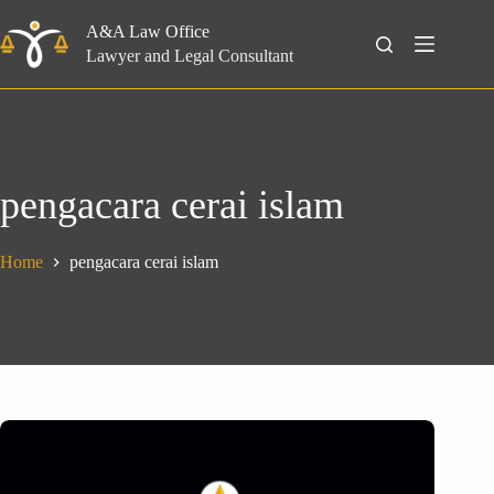
Skip
to
A&A Law Office
Search
content
Lawyer and Legal Consultant
pengacara cerai islam
Home
pengacara cerai islam