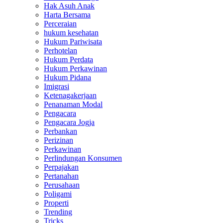
Hak Asuh Anak
Harta Bersama
Perceraian
hukum kesehatan
Hukum Pariwisata
Perhotelan
Hukum Perdata
Hukum Perkawinan
Hukum Pidana
Imigrasi
Ketenagakerjaan
Penanaman Modal
Pengacara
Pengacara Jogja
Perbankan
Perizinan
Perkawinan
Perlindungan Konsumen
Perpajakan
Pertanahan
Perusahaan
Poligami
Properti
Trending
Tricks