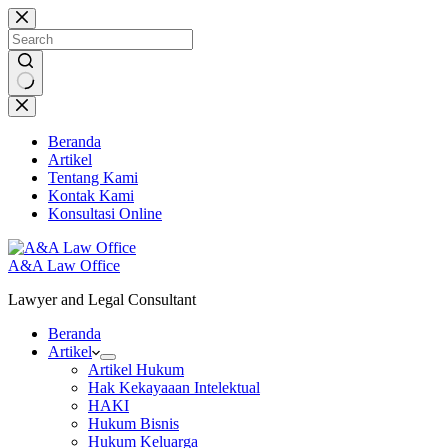
Skip
to
content
No
results
Beranda
Artikel
Tentang Kami
Kontak Kami
Konsultasi Online
A&A Law Office
Lawyer and Legal Consultant
Beranda
Artikel
Artikel Hukum
Hak Kekayaaan Intelektual
HAKI
Hukum Bisnis
Hukum Keluarga