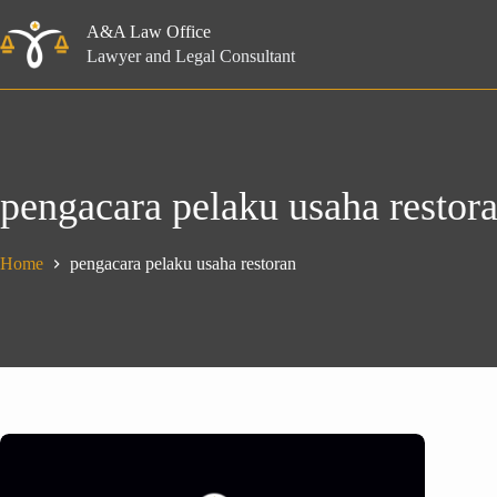
Skip
to
A&A Law Office
content
Lawyer and Legal Consultant
pengacara pelaku usaha restor
Home
pengacara pelaku usaha restoran