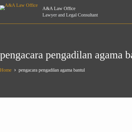
Skip
to
A&A Law Office
content
Lawyer and Legal Consultant
pengacara pengadilan agama b
Home
pengacara pengadilan agama bantul