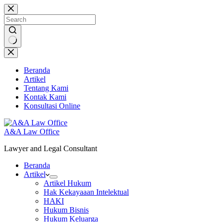
Skip
to
content
No
results
Beranda
Artikel
Tentang Kami
Kontak Kami
Konsultasi Online
A&A Law Office
Lawyer and Legal Consultant
Beranda
Artikel
Artikel Hukum
Hak Kekayaaan Intelektual
HAKI
Hukum Bisnis
Hukum Keluarga