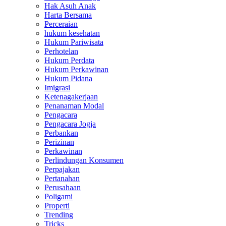
Hak Asuh Anak
Harta Bersama
Perceraian
hukum kesehatan
Hukum Pariwisata
Perhotelan
Hukum Perdata
Hukum Perkawinan
Hukum Pidana
Imigrasi
Ketenagakerjaan
Penanaman Modal
Pengacara
Pengacara Jogja
Perbankan
Perizinan
Perkawinan
Perlindungan Konsumen
Perpajakan
Pertanahan
Perusahaan
Poligami
Properti
Trending
Tricks