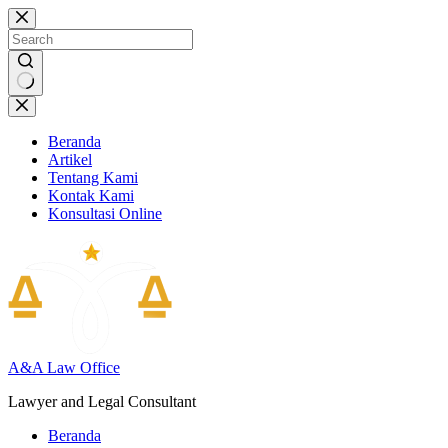
Skip
to
content
No
results
Beranda
Artikel
Tentang Kami
Kontak Kami
Konsultasi Online
A&A Law Office
Lawyer and Legal Consultant
Beranda