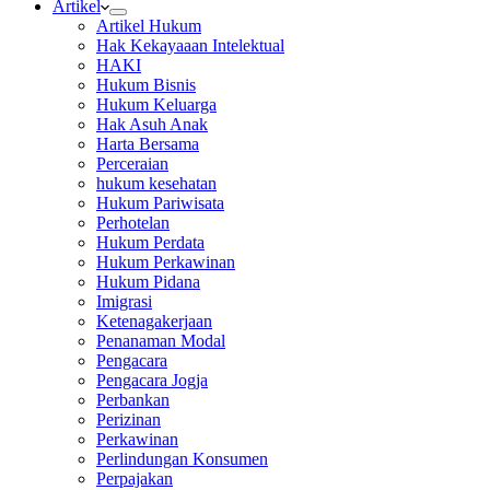
Artikel
Artikel Hukum
Hak Kekayaaan Intelektual
HAKI
Hukum Bisnis
Hukum Keluarga
Hak Asuh Anak
Harta Bersama
Perceraian
hukum kesehatan
Hukum Pariwisata
Perhotelan
Hukum Perdata
Hukum Perkawinan
Hukum Pidana
Imigrasi
Ketenagakerjaan
Penanaman Modal
Pengacara
Pengacara Jogja
Perbankan
Perizinan
Perkawinan
Perlindungan Konsumen
Perpajakan