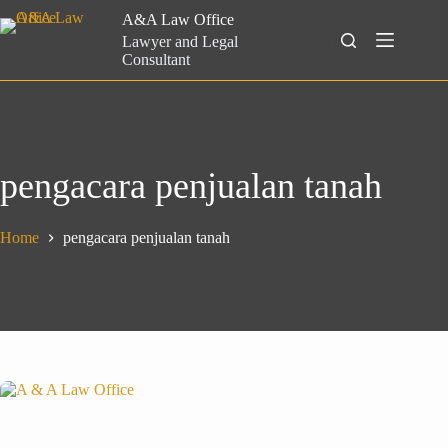
Skip
A&A Law Office
to
Search
Lawyer and Legal
content
Consultant
pengacara penjualan tanah
Home
pengacara penjualan tanah