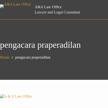
Skip
to
A&A Law Office
content
Lawyer and Legal Consultant
pengacara praperadilan
Home
pengacara praperadilan