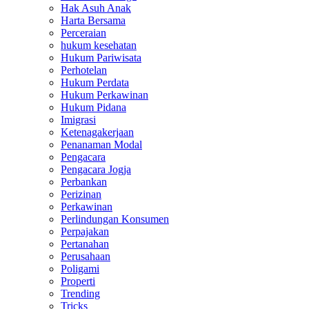
Hak Asuh Anak
Harta Bersama
Perceraian
hukum kesehatan
Hukum Pariwisata
Perhotelan
Hukum Perdata
Hukum Perkawinan
Hukum Pidana
Imigrasi
Ketenagakerjaan
Penanaman Modal
Pengacara
Pengacara Jogja
Perbankan
Perizinan
Perkawinan
Perlindungan Konsumen
Perpajakan
Pertanahan
Perusahaan
Poligami
Properti
Trending
Tricks