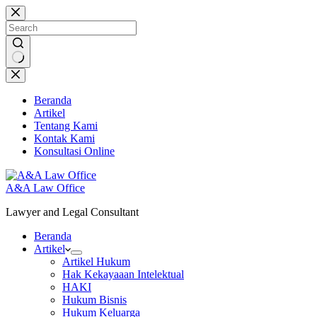
Skip
to
content
No
results
Beranda
Artikel
Tentang Kami
Kontak Kami
Konsultasi Online
A&A Law Office
Lawyer and Legal Consultant
Beranda
Artikel
Artikel Hukum
Hak Kekayaaan Intelektual
HAKI
Hukum Bisnis
Hukum Keluarga