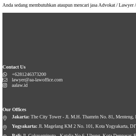
Anda sedang membutuhkan ataupun mencari jasa Advokat / Lawyer /
Contact Us
+6281246373200
lawyer@aa-lawoffice.com
aalaw.id
Our Offices
Jakarta:
The City Tower - Jl. M.H. Thamrin No. 81, Menteng, K
Yogyakarta:
Jl. Magelang KM 2 No. 101, Kota Yogyakarta, D
Bali:
Jl. Cokroaminoto - Katalia No.6, Ubung, Kota Denpasar, B