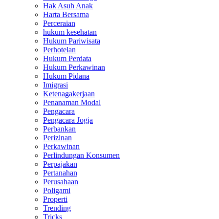
Hak Asuh Anak
Harta Bersama
Perceraian
hukum kesehatan
Hukum Pariwisata
Perhotelan
Hukum Perdata
Hukum Perkawinan
Hukum Pidana
Imigrasi
Ketenagakerjaan
Penanaman Modal
Pengacara
Pengacara Jogja
Perbankan
Perizinan
Perkawinan
Perlindungan Konsumen
Perpajakan
Pertanahan
Perusahaan
Poligami
Properti
Trending
Tricks