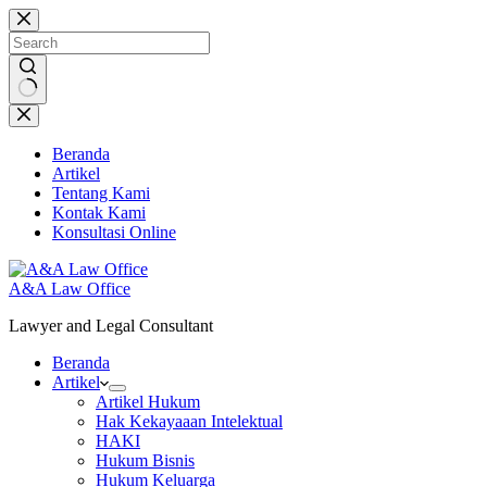
Skip
to
content
No
results
Beranda
Artikel
Tentang Kami
Kontak Kami
Konsultasi Online
A&A Law Office
Lawyer and Legal Consultant
Beranda
Artikel
Artikel Hukum
Hak Kekayaaan Intelektual
HAKI
Hukum Bisnis
Hukum Keluarga