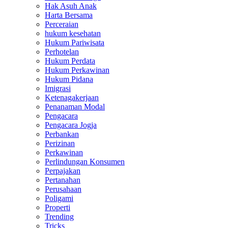
Hak Asuh Anak
Harta Bersama
Perceraian
hukum kesehatan
Hukum Pariwisata
Perhotelan
Hukum Perdata
Hukum Perkawinan
Hukum Pidana
Imigrasi
Ketenagakerjaan
Penanaman Modal
Pengacara
Pengacara Jogja
Perbankan
Perizinan
Perkawinan
Perlindungan Konsumen
Perpajakan
Pertanahan
Perusahaan
Poligami
Properti
Trending
Tricks