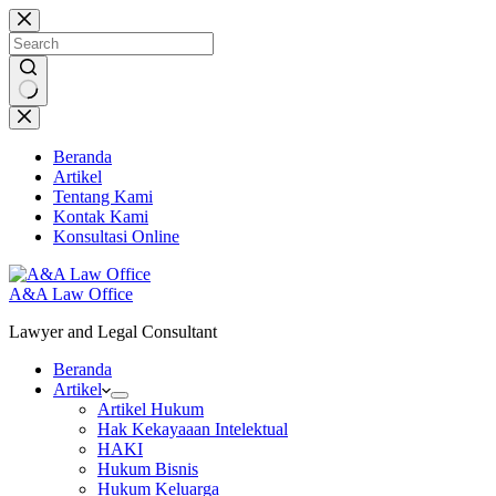
Skip
to
content
No
results
Beranda
Artikel
Tentang Kami
Kontak Kami
Konsultasi Online
A&A Law Office
Lawyer and Legal Consultant
Beranda
Artikel
Artikel Hukum
Hak Kekayaaan Intelektual
HAKI
Hukum Bisnis
Hukum Keluarga