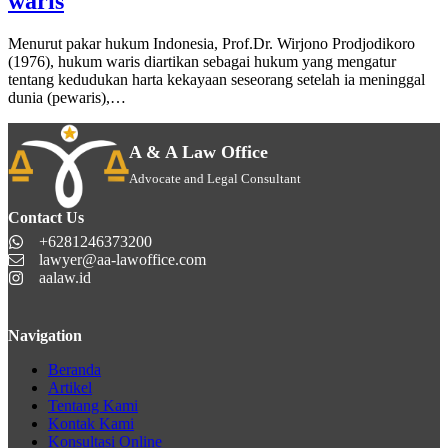
waris
Menurut pakar hukum Indonesia, Prof.Dr. Wirjono Prodjodikoro
(1976), hukum waris diartikan sebagai hukum yang mengatur
tentang kedudukan harta kekayaan seseorang setelah ia meninggal
dunia (pewaris),…
A & A Law Office
Advocate and Legal Consultant
Contact Us
+6281246373200
lawyer@aa-lawoffice.com
aalaw.id
Navigation
Beranda
Artikel
Tentang Kami
Kontak Kami
Konsultasi Online