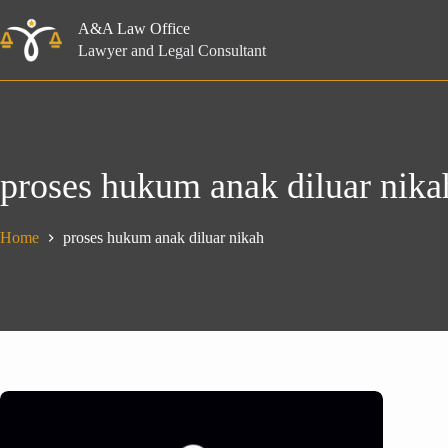
Skip
to
A&A Law Office
content
Lawyer and Legal Consultant
proses hukum anak diluar nika
Home
proses hukum anak diluar nikah