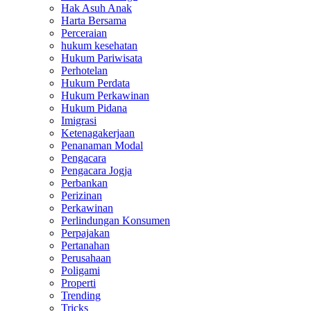
Hak Asuh Anak
Harta Bersama
Perceraian
hukum kesehatan
Hukum Pariwisata
Perhotelan
Hukum Perdata
Hukum Perkawinan
Hukum Pidana
Imigrasi
Ketenagakerjaan
Penanaman Modal
Pengacara
Pengacara Jogja
Perbankan
Perizinan
Perkawinan
Perlindungan Konsumen
Perpajakan
Pertanahan
Perusahaan
Poligami
Properti
Trending
Tricks