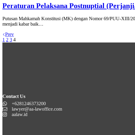
Peraturan Pelaksana Postnuptial (Perjanj
Putusan Mahkamah Konstitusi (MK) dengan Nomor 69/PUU-XIII/2015 
menjadi kabar baik…
Prev
1
2
3
4
Contact Us
+6281246373200
lawyer@aa-lawoffice.com
aalaw.id