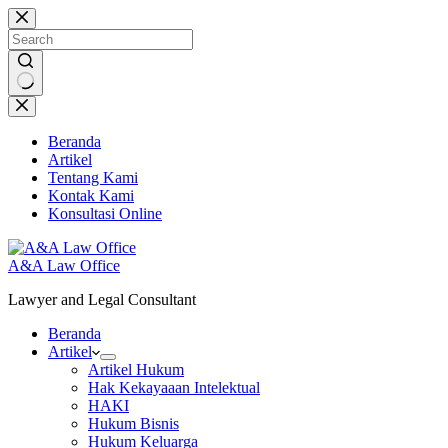
Skip
to
content
No
results
Beranda
Artikel
Tentang Kami
Kontak Kami
Konsultasi Online
A&A Law Office
Lawyer and Legal Consultant
Beranda
Artikel
Artikel Hukum
Hak Kekayaaan Intelektual
HAKI
Hukum Bisnis
Hukum Keluarga