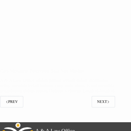
Cara Mengurus Perceraian Bagi Non Muslim
A & A Law Office adalah pilihan terbaik dalam membantu
setiap masalah terkait hukum yang anda alami, Kami memiliki
pengalaman dalam urusan Hukum Keluarga Langkah-langkah
perceraian…
PREV
NEXT
A & A Law Office