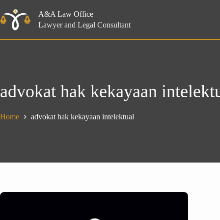
Skip
to
A&A Law Office
content
Lawyer and Legal Consultant
advokat hak kekayaan intelekt
Home
advokat hak kekayaan intelektual