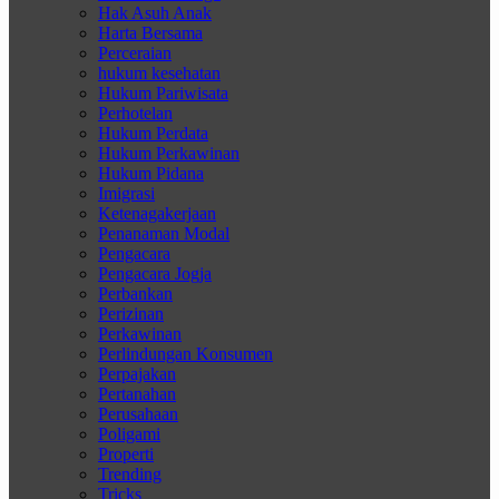
Hak Asuh Anak
Harta Bersama
Perceraian
hukum kesehatan
Hukum Pariwisata
Perhotelan
Hukum Perdata
Hukum Perkawinan
Hukum Pidana
Imigrasi
Ketenagakerjaan
Penanaman Modal
Pengacara
Pengacara Jogja
Perbankan
Perizinan
Perkawinan
Perlindungan Konsumen
Perpajakan
Pertanahan
Perusahaan
Poligami
Properti
Trending
Tricks