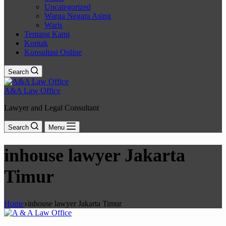
Uncategorized
Warga Negara Asing
Waris
Tentang Kami
Kontak
Konsultasi Online
Search
A&A Law Office
Lawyer and Legal Consultant
Search
Menu
inhouse lawyer Jakarta
Timur
Home
inhouse lawyer Jakarta Timur