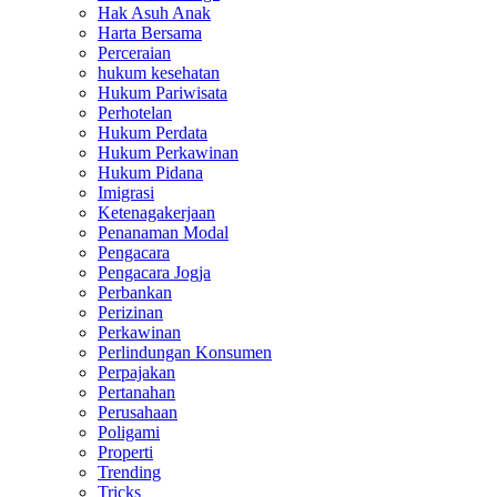
Hak Asuh Anak
Harta Bersama
Perceraian
hukum kesehatan
Hukum Pariwisata
Perhotelan
Hukum Perdata
Hukum Perkawinan
Hukum Pidana
Imigrasi
Ketenagakerjaan
Penanaman Modal
Pengacara
Pengacara Jogja
Perbankan
Perizinan
Perkawinan
Perlindungan Konsumen
Perpajakan
Pertanahan
Perusahaan
Poligami
Properti
Trending
Tricks