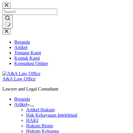
Skip
to
content
No
results
Beranda
Artikel
Tentang Kami
Kontak Kami
Konsultasi Online
A&A Law Office
Lawyer and Legal Consultant
Beranda
Artikel
Artikel Hukum
Hak Kekayaaan Intelektual
HAKI
Hukum Bisnis
Hukum Keluarga