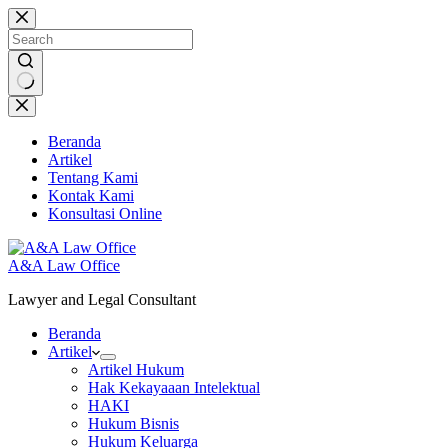
Skip
to
content
No
results
Beranda
Artikel
Tentang Kami
Kontak Kami
Konsultasi Online
A&A Law Office
Lawyer and Legal Consultant
Beranda
Artikel
Artikel Hukum
Hak Kekayaaan Intelektual
HAKI
Hukum Bisnis
Hukum Keluarga