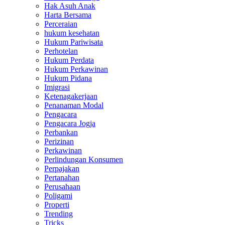
Hak Asuh Anak
Harta Bersama
Perceraian
hukum kesehatan
Hukum Pariwisata
Perhotelan
Hukum Perdata
Hukum Perkawinan
Hukum Pidana
Imigrasi
Ketenagakerjaan
Penanaman Modal
Pengacara
Pengacara Jogja
Perbankan
Perizinan
Perkawinan
Perlindungan Konsumen
Perpajakan
Pertanahan
Perusahaan
Poligami
Properti
Trending
Tricks